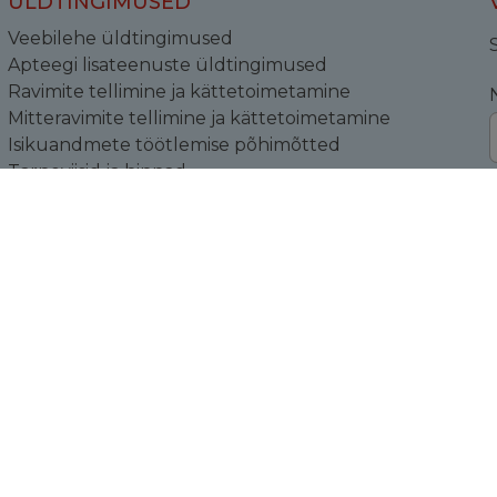
ÜLDTINGIMUSED
Veebilehe üldtingimused
Apteegi lisateenuste üldtingimused
Ravimite tellimine ja kättetoimetamine
Mitteravimite tellimine ja kättetoimetamine
Isikuandmete töötlemise põhimõtted
Tarneviisid ja hinnad
Püsikliendile
Kampaaniatingimused
Küpsiste sätted
Toodete tagastamine
K
ÜLDAPTEEGI NIMI JA TEGUTSEMISKOHA
AADRESS
Veerenni Tervisekeskuse Südameapteek
Veerenni 53a, Tallinn, 10138, Harjumaa
Tegevusloa omaja: Veerenni Apteek OÜ