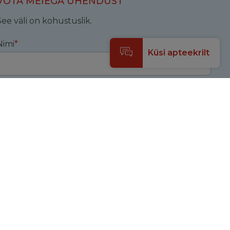
VÕTA MEIEGA ÜHENDUST
See väli on kohustuslik.
Nimi
*
Küsi apteekrilt
E-posti aadress
*
irjuta siia
*
Saada