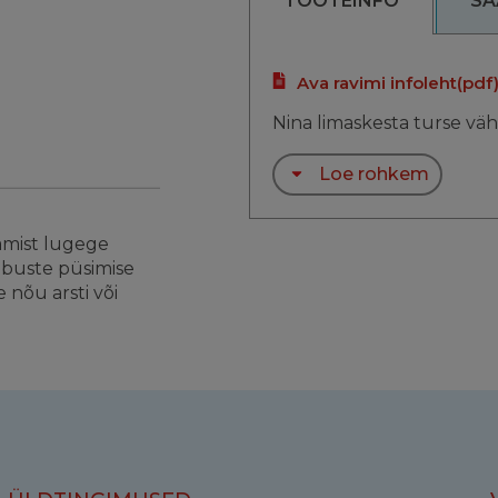
TOOTEINFO
SA
Ava ravimi infoleht
(pdf
Nina limaskesta turse väh
Loe rohkem
amist lugege
ebuste püsimise
 nõu arsti või