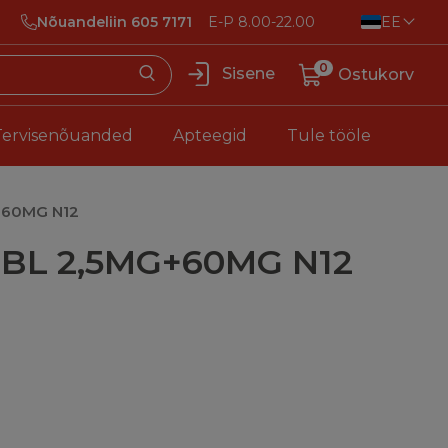
Nõuandeliin 605 7171
E-P 8.00-22.00
EE
0
Sisene
Ostukorv
Tervisenõuanded
Apteegid
Tule tööle
+60MG N12
TBL 2,5MG+60MG N12