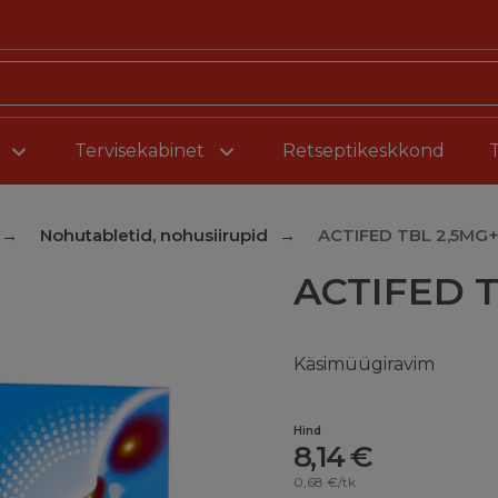
Liigu sisu juurde
Tervisekabinet
Retseptikeskkond
Nohutabletid, nohusiirupid
ACTIFED TBL 2,5MG
ACTIFED 
Käsimüügiravim
Hind
8,14 €
0,68 €/tk