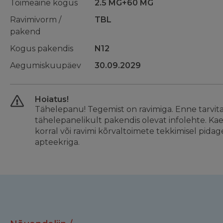
Toimeaine kogus
2.5 MG+60 MG
Ravimivorm /
TBL
pakend
Kogus pakendis
N12
Aegumiskuupäev
30.09.2029
Hoiatus!
Tähelepanu! Tegemist on ravimiga. Enne tarvit
tähelepanelikult pakendis olevat infolehte. Ka
korral või ravimi kõrvaltoimete tekkimisel pidage
apteekriga.