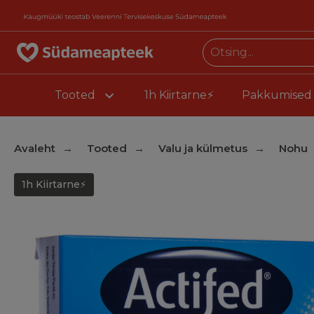
Tooted
1h Kiirtarne⚡
Pakkumised
Avaleht
Tooted
Valu ja külmetus
Nohu
1h Kiirtarne⚡