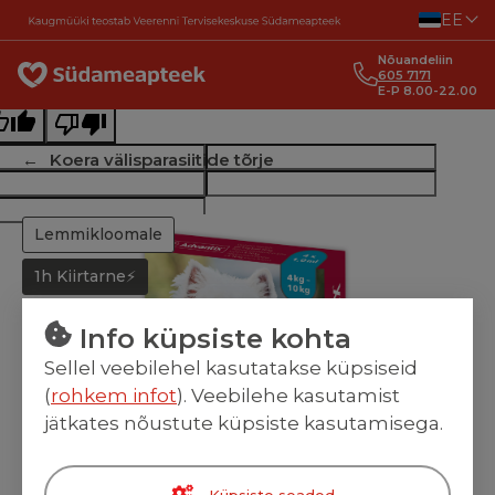
Liigu sisu juurde
EE
ginal text
Nõuandeliin
e this translation
605 7171
E-P 8.00-22.00
r feedback will be used to help improve Google Translate
Koera välisparasiitide tõrje
Lemmikloomale
1h Kiirtarne⚡
Info küpsiste kohta
Sellel veebilehel kasutatakse küpsiseid
(
rohkem infot
). Veebilehe kasutamist
-
15
%
jätkates nõustute küpsiste kasutamisega.
Küpsiste seaded