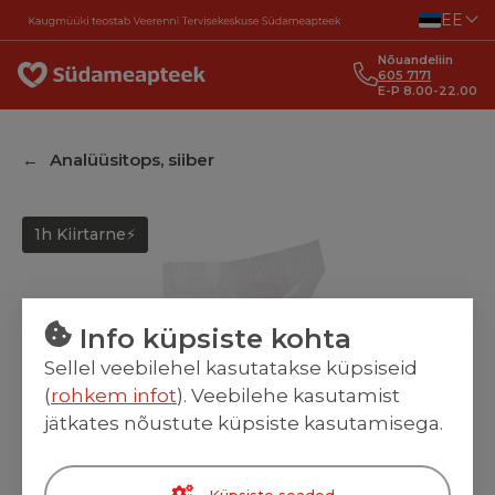
Liigu sisu juurde
EE
Nõuandeliin
605 7171
E-P 8.00-22.00
Analüüsitops, siiber
1h Kiirtarne⚡
Info küpsiste kohta
Sellel veebilehel kasutatakse küpsiseid
(
rohkem infot
). Veebilehe kasutamist
jätkates nõustute küpsiste kasutamisega.
Küpsiste seaded