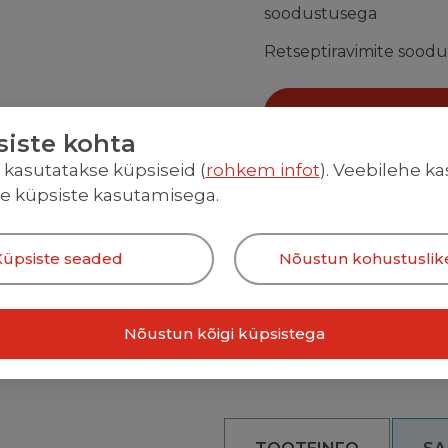
soodustusega
Retseptiravimite soodu
Retseptikesk
siste kohta
Pakiautomaati
1-2
l kasutatakse küpsiseid (
rohkem infot
). Veebilehe k
te küpsiste kasutamisega.
Tavakuller
1-2 töö
Kiirtarne⚡Tallinn 1
Küpsiste seaded
Nõustun kohustuslik
Hinnad e-apteegis 
Nõustun kõigi küpsistega