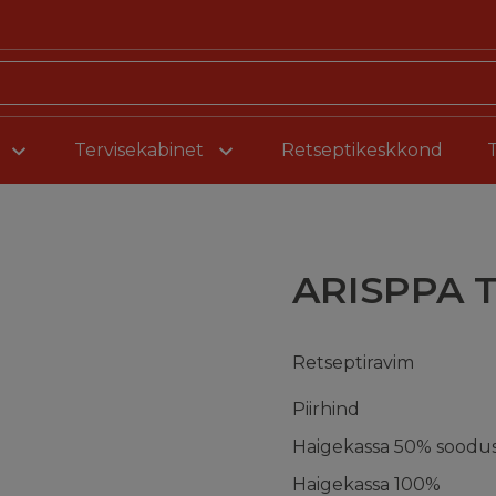
Liigu sisu juurde
Tervisekabinet
Retseptikeskkond
ARISPPA 
Retseptiravim
Piirhind
Haigekassa 50% soodu
Haigekassa 100%