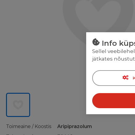
Info küp
Sellel veebilehe
jätkates nõustu
Toimeaine / Koostis
Aripiprazolum