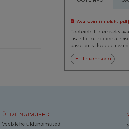
TOOTEINFO
SA
Ava ravimi infoleht
(pdf
Tooteinfo lugemiseks ava
Lisainformatsiooni saamis
kasutamist lugege ravimi 
Loe rohkem
ÜLDTINGIMUSED
Veebilehe üldtingimused