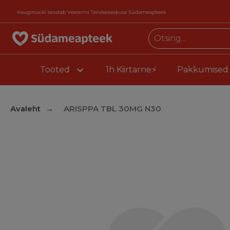
Tooted
1h Kiirtarne⚡
Pakkumised
Avaleht
ARISPPA TBL 30MG N30