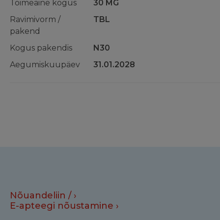
Toimeaine kogus
30 MG
Ravimivorm /
TBL
pakend
Kogus pakendis
N30
Aegumiskuupäev
31.01.2028
Nõuandeliin /
E-apteegi nõustamine