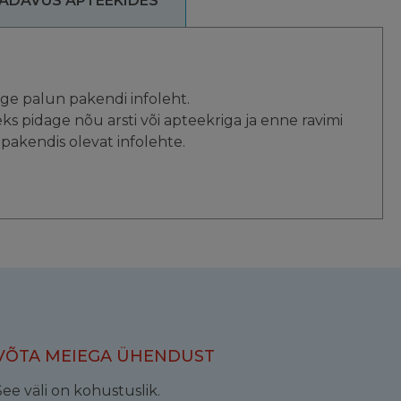
ADAVUS APTEEKIDES
)
ge palun pakendi infoleht.
eks pidage nõu arsti või apteekriga ja enne ravimi
pakendis olevat infolehte.
VÕTA MEIEGA ÜHENDUST
See väli on kohustuslik.