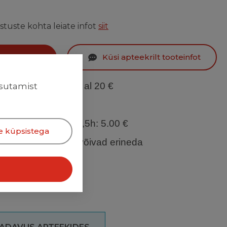
stuste kohta leiate infot
siit
kond
Küsi apteekrilt tooteinfot
 tööpäeva
: TASUTA al 20 €
asutamist
päeva
: 2.00 €
h, Tallinna ümbrus 2,5h: 5.00 €
e küpsistega
ja tavaapteekides võivad erineda