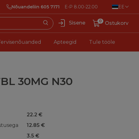
Nõuandeliin 605 7171
E-P 8.00-22.00
EE
0
Sisene
Ostukorv
Tervisenõuanded
Apteegid
Tule tööle
TBL 30MG N30
22.2 €
stusega
12.85 €
3.5 €