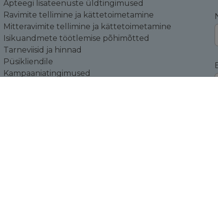
Apteegi lisateenuste üldtingimused
Ravimite tellimine ja kättetoimetamine
Mitteravimite tellimine ja kättetoimetamine
Isikuandmete töötlemise põhimõtted
Tarneviisid ja hinnad
Püsikliendile
Kampaaniatingimused
Küpsiste sätted
Toodete tagastamine
K
ÜLDAPTEEGI NIMI JA TEGUTSEMISKOHA
AADRESS
Veerenni Tervisekeskuse Südameapteek
Veerenni 53a, Tallinn, 10138, Harjumaa
Tegevusloa omaja: Veerenni Apteek OÜ
Reg.Nr.: 14767320
KMKR: EE102183414