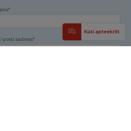
Nimi
*
Küsi apteekrilt
E-posti aadress
*
irjuta siia
*
Saada