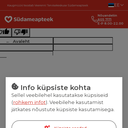
Liigu sisu juurde
EE
ginal text
Nõuandeliin
e this translation
605 7171
E-P 8.00-22.00
r feedback will be used to help improve Google Translate
Avaleht
Info küpsiste kohta
Sellel veebilehel kasutatakse küpsiseid
(
rohkem infot
). Veebilehe kasutamist
jätkates nõustute küpsiste kasutamisega.
Küpsiste seaded