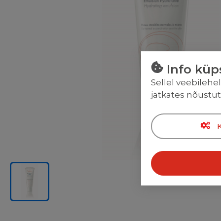
Info küp
Sellel veebilehe
jätkates nõustu