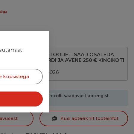
rdiga
asutamist
AUGUSTIS 2 AVENE TOODET, SAAD OSALEDA
CU 300 € KINKEKAARDI JA AVENE 250 € KINGIKOTI
.
ia kehtib 01.-31.08.2026.
e küpsistega
e-apteegist otsas. Kontrolli saadavust apteegist.
davusest
Küsi apteekrilt tooteinfot