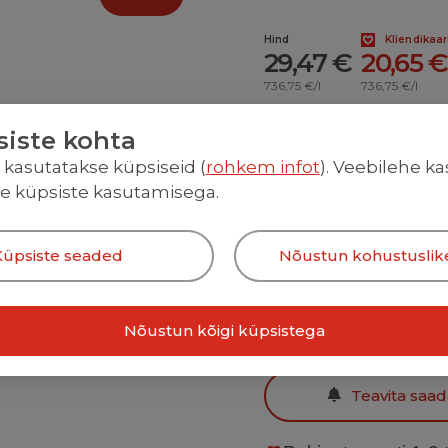
Hind
Kliendikaa
29,47 €
20,65 €
736,75 €/l
736,75 €/l
siste kohta
l kasutatakse küpsiseid (
rohkem infot
). Veebilehe k
OSTES 
te küpsiste kasutamisega.
SCLINI
LOOSIS
Kampaan
Küpsiste seaded
Nõustun kohustuslik
Toode on 
Nõustun kõigi küpsistega
Teavita saa