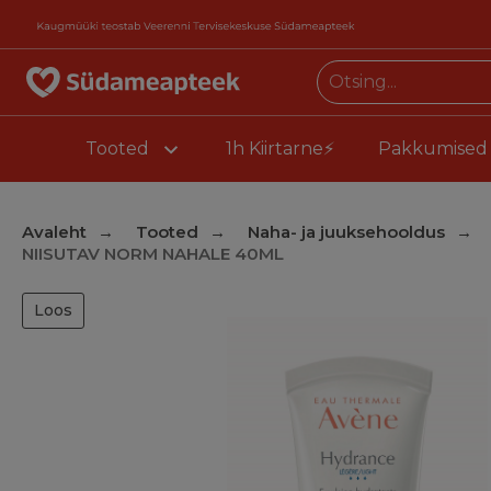
Tooted
1h Kiirtarne⚡
Pakkumised
Avaleht
Tooted
Naha- ja juuksehooldus
NIISUTAV NORM NAHALE 40ML
Loos