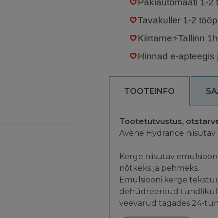
Pakiautomaati
1-2
Tavakuller
1-2 töö
Kiirtarne⚡Tallinn 1
Hinnad e-apteegis 
TOOTEINFO
SA
Tootetutvustus, otstarv
Avène Hydrance niisutav
Kerge niisutav emulsioon
nõtkeks ja pehmeks.
Emulsiooni kerge tekstu
dehüdreeritud tundlikule
veevarud tagades 24-tunn