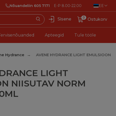
Nõuandeliin 605 7171
E-P 8.00-22.00
EE
0
Sisene
Ostukorv
Tervisenõuanded
Apteegid
Tule tööle
ne Hydrance
AVENE HYDRANCE LIGHT EMULSIOON
DRANCE LIGHT
N NIISUTAV NORM
40ML