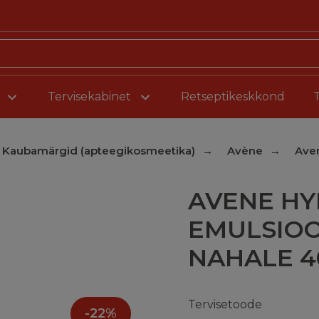
Liigu sisu juurde
Tervisekabinet
Retseptikeskkond
Kaubamärgid (apteegikosmeetika)
Avène
Ave
AVENE HY
EMULSIOO
NAHALE 
Tervisetoode
-
22
%