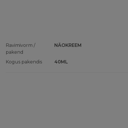
Ravimivorm /
NÄOKREEM
pakend
Kogus pakendis
40ML