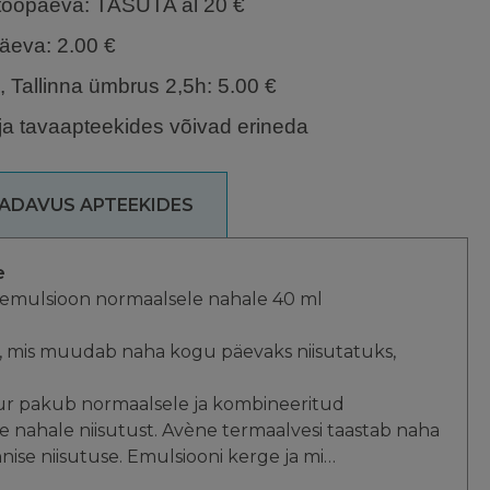
 tööpäeva
: TASUTA al 20 €
päeva
: 2.00 €
h, Tallinna ümbrus 2,5h: 5.00 €
ja tavaapteekides võivad erineda
ADAVUS APTEEKIDES
e
 emulsioon normaalsele nahale 40 ml
, mis muudab naha kogu päevaks niisutatuks,
ur pakub normaalsele ja kombineeritud
 nahale niisutust. Avène termaalvesi taastab naha
ise niisutuse. Emulsiooni kerge ja mi…