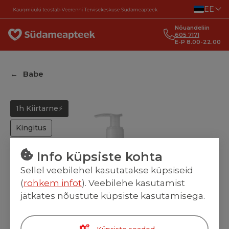
Liigu sisu juurde
EE
Nõuandeliin
605 7171
E-P 8.00-22.00
Babe
1h Kiirtarne⚡
Kingitus
Info küpsiste kohta
Sellel veebilehel kasutatakse küpsiseid
(
rohkem infot
). Veebilehe kasutamist
jätkates nõustute küpsiste kasutamisega.
Küpsiste seaded