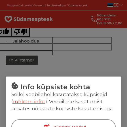
Liigu sisu juurde
EE
ginal text
Nõuandeliin
e this translation
605 7171
E-P 8.00-22.00
r feedback will be used to help improve Google Translate
Jalahooldus
1h Kiirtarne⚡
Info küpsiste kohta
Sellel veebilehel kasutatakse küpsiseid
(
rohkem infot
). Veebilehe kasutamist
jätkates nõustute küpsiste kasutamisega.
Küpsiste seaded