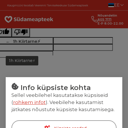
Liigu sisu juurde
EE
ginal text
Nõuandeliin
e this translation
605 7171
E-P 8.00-22.00
r feedback will be used to help improve Google Translate
1h Kiirtarne⚡
1h Kiirtarne⚡
Info küpsiste kohta
Sellel veebilehel kasutatakse küpsiseid
(
rohkem infot
). Veebilehe kasutamist
jätkates nõustute küpsiste kasutamisega.
Küpsiste seaded