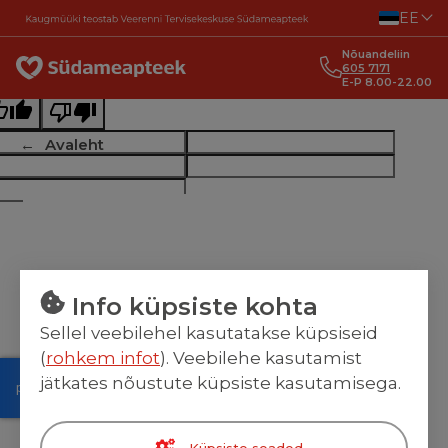
Liigu sisu juurde
EE
ginal text
Nõuandeliin
e this translation
605 7171
E-P 8.00-22.00
r feedback will be used to help improve Google Translate
Avaleht
Info küpsiste kohta
Sellel veebilehel kasutatakse küpsiseid
(
rohkem infot
). Veebilehe kasutamist
jätkates nõustute küpsiste kasutamisega.
Küpsiste seaded