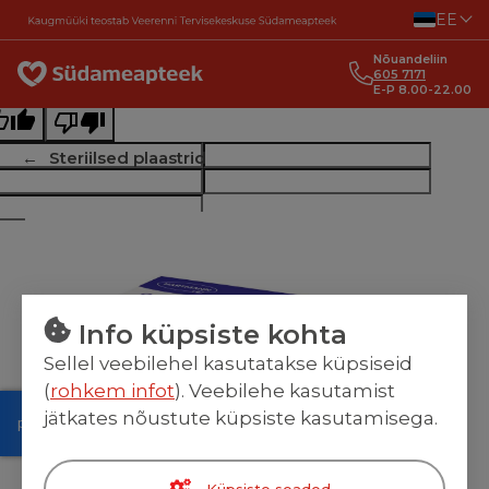
Liigu sisu juurde
EE
ginal text
Nõuandeliin
e this translation
605 7171
E-P 8.00-22.00
r feedback will be used to help improve Google Translate
Steriilsed plaastrid
Info küpsiste kohta
Sellel veebilehel kasutatakse küpsiseid
(
rohkem infot
). Veebilehe kasutamist
jätkates nõustute küpsiste kasutamisega.
Küpsiste seaded