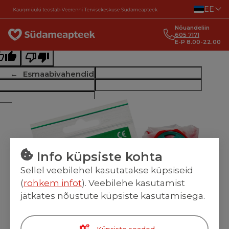
Liigu sisu juurde
EE
ginal text
Nõuandeliin
e this translation
605 7171
E-P 8.00-22.00
r feedback will be used to help improve Google Translate
Esmaabivahendid
Info küpsiste kohta
Sellel veebilehel kasutatakse küpsiseid
(
rohkem infot
). Veebilehe kasutamist
jätkates nõustute küpsiste kasutamisega.
Küpsiste seaded