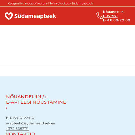
Liigu sisu juurde
Nõuandeliin
605 7171
E-P 8.00-22.00
NÕUANDELIIN /
E-APTEEGI NÕUSTAMINE
E-P 8:00-22:00
e-apteek@sydameapteek.ee
+372 6057171
KONTAKTID