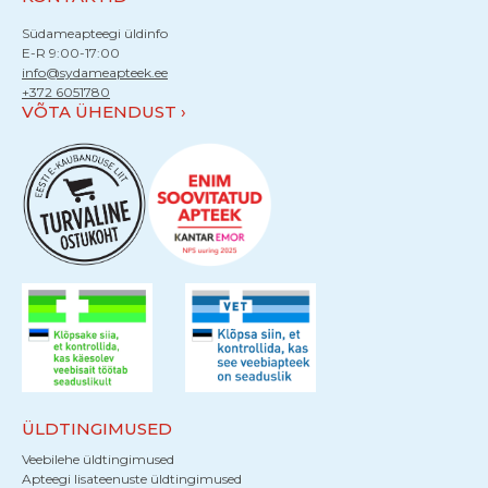
Südameapteegi üldinfo
E-R 9:00-17:00
info@sydameapteek.ee
+372 6051780
VÕTA ÜHENDUST
ÜLDTINGIMUSED
Veebilehe üldtingimused
Apteegi lisateenuste üldtingimused