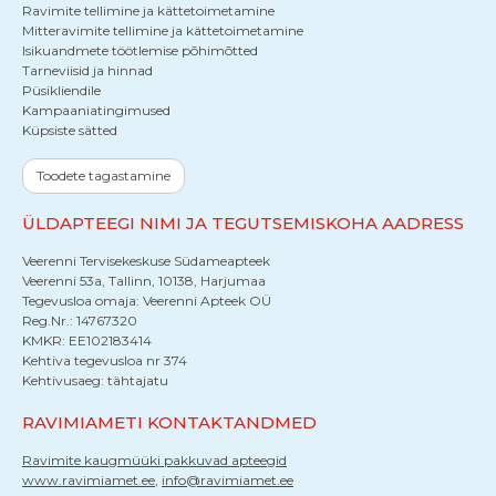
Ravimite tellimine ja kättetoimetamine
Mitteravimite tellimine ja kättetoimetamine
Isikuandmete töötlemise põhimõtted
Tarneviisid ja hinnad
Püsikliendile
Kampaaniatingimused
Küpsiste sätted
Toodete tagastamine
ÜLDAPTEEGI NIMI JA TEGUTSEMISKOHA AADRESS
Veerenni Tervisekeskuse Südameapteek
Veerenni 53a, Tallinn, 10138, Harjumaa
Tegevusloa omaja: Veerenni Apteek OÜ
Reg.Nr.: 14767320
KMKR: EE102183414
Kehtiva tegevusloa nr 374
Kehtivusaeg: tähtajatu
RAVIMIAMETI KONTAKTANDMED
Ravimite kaugmüüki pakkuvad apteegid
www.ravimiamet.ee
,
info@ravimiamet.ee