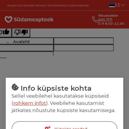
Liigu sisu juurde
EE
ginal text
Nõuandeliin
e this translation
605 7171
E-P 8.00-22.00
r feedback will be used to help improve Google Translate
Avaleht
Info küpsiste kohta
Sellel veebilehel kasutatakse küpsiseid
(
rohkem infot
). Veebilehe kasutamist
jätkates nõustute küpsiste kasutamisega.
Küpsiste seaded