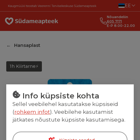
Liigu sisu juurde
EE
Nõuandeliin
605 7171
E-P 8.00-22.00
Hansaplast
1h Kiirtarne⚡
Info küpsiste kohta
Sellel veebilehel kasutatakse küpsiseid
(
rohkem infot
). Veebilehe kasutamist
-
16
%
jätkates nõustute küpsiste kasutamisega.
Küpsiste seaded