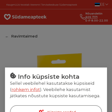
Liigu sisu juurde
EE
Nõuandeliin
605 7171
E-P 8.00-22.00
Ravimtaimed
Info küpsiste kohta
Sellel veebilehel kasutatakse küpsiseid
(
rohkem infot
). Veebilehe kasutamist
jätkates nõustute küpsiste kasutamisega.
Küpsiste seaded