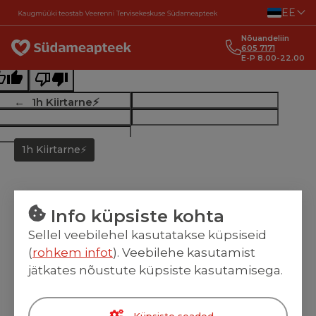
Liigu sisu juurde
EE
ginal text
Nõuandeliin
e this translation
605 7171
E-P 8.00-22.00
r feedback will be used to help improve Google Translate
1h Kiirtarne⚡
1h Kiirtarne⚡
Info küpsiste kohta
Sellel veebilehel kasutatakse küpsiseid
(
rohkem infot
). Veebilehe kasutamist
jätkates nõustute küpsiste kasutamisega.
Küpsiste seaded