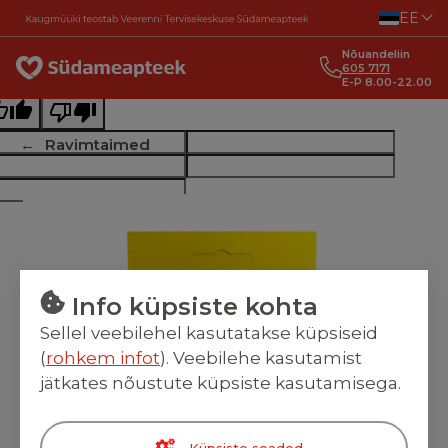
Liigu sisu juurde
EE
ginal text
Nõuandeliin
e this translation
605 7171
E-P 8.00-22.00
r feedback will be used to help improve Google Translate
Ravimtaimed
Info küpsiste kohta
Sellel veebilehel kasutatakse küpsiseid
(
rohkem infot
). Veebilehe kasutamist
jätkates nõustute küpsiste kasutamisega.
Küpsiste seaded