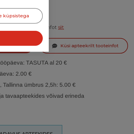
3.5 €
e küpsistega
stuste kohta leiate infot
siit
kond
Küsi apteekrilt tooteinfot
 tööpäeva
: TASUTA al 20 €
päeva
: 2.00 €
h, Tallinna ümbrus 2,5h: 5.00 €
ja tavaapteekides võivad erineda