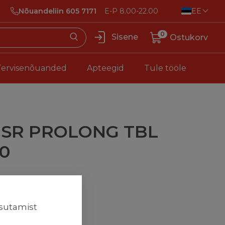
Nõuandeliin 605 7171
E-P 8.00-22.00
EE
0
Sisene
Ostukorv
Tervisenõuanded
Apteegid
Tule tööle
 SR PROLONG TBL
0
42 €
asutamist
stusega
22.53 €