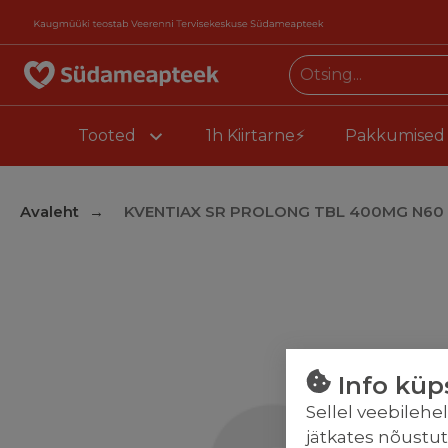
Tooted
1h Kiirtarne⚡
Pakkumised
Avaleht
KVENTIAX SR PROLONG TBL 400MG N60
Info küp
Sellel veebilehe
jätkates nõustu