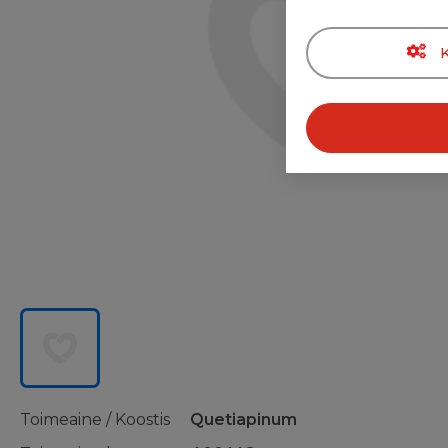
Toimeaine / Koostis
Quetiapinum