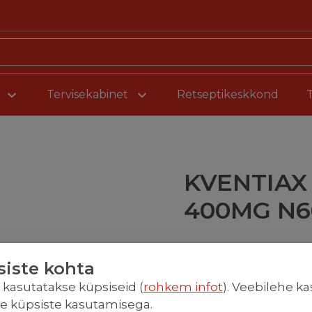
Liigu sisu juurde
Tervisekabinet
Retseptikeskkond
KVENTIAX
400MG N6
Retseptiravim
siste kohta
Piirhind
l kasutatakse küpsiseid (
rohkem infot
). Veebilehe k
te küpsiste kasutamisega.
Haigekassa 50% soodu