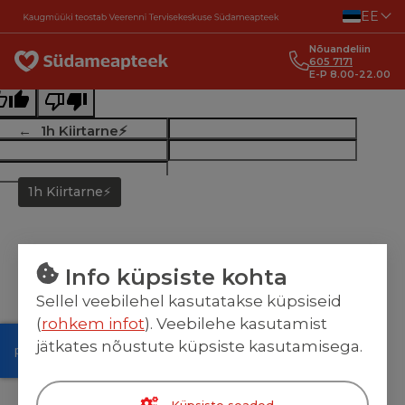
Liigu sisu juurde
EE
ginal text
Nõuandeliin
e this translation
605 7171
E-P 8.00-22.00
r feedback will be used to help improve Google Translate
1h Kiirtarne⚡
1h Kiirtarne⚡
Info küpsiste kohta
Sellel veebilehel kasutatakse küpsiseid
(
rohkem infot
). Veebilehe kasutamist
jätkates nõustute küpsiste kasutamisega.
Küpsiste seaded