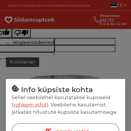
Liigu sisu juurde
EE
ginal text
Nõuandeliin
e this translation
605 7171
E-P 8.00-22.00
r feedback will be used to help improve Google Translate
Hügieenisidemed
1h Kiirtarne⚡
Info küpsiste kohta
Sellel veebilehel kasutatakse küpsiseid
(
rohkem infot
). Veebilehe kasutamist
jätkates nõustute küpsiste kasutamisega.
Küpsiste seaded