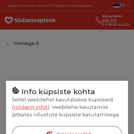
Liigu sisu juurde
EE
Nõuandeliin
605 7171
E-P 8.00-22.00
Oomega-3
Info küpsiste kohta
Sellel veebilehel kasutatakse küpsiseid
(
rohkem infot
). Veebilehe kasutamist
jätkates nõustute küpsiste kasutamisega.
Küpsiste seaded