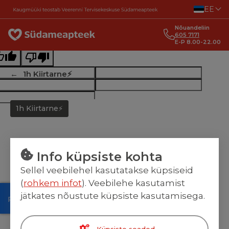
Liigu sisu juurde
EE
ginal text
Nõuandeliin
e this translation
605 7171
E-P 8.00-22.00
r feedback will be used to help improve Google Translate
1h Kiirtarne⚡
1h Kiirtarne⚡
Info küpsiste kohta
Sellel veebilehel kasutatakse küpsiseid
(
rohkem infot
). Veebilehe kasutamist
jätkates nõustute küpsiste kasutamisega.
Küpsiste seaded