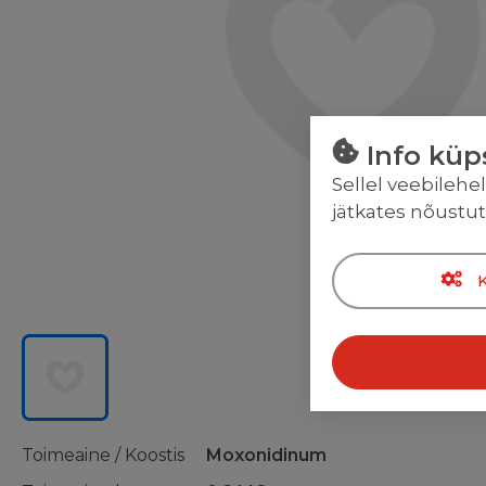
Info küp
Sellel veebilehe
jätkates nõustu
Toimeaine / Koostis
Moxonidinum