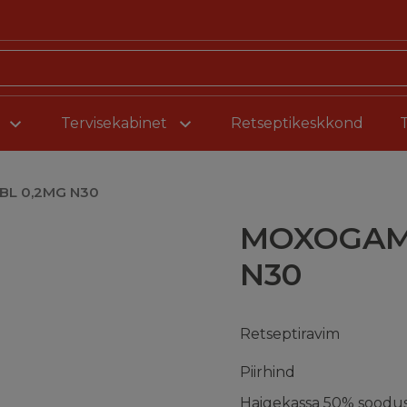
Liigu sisu juurde
Tervisekabinet
Retseptikeskkond
L 0,2MG N30
MOXOGAMM
N30
Retseptiravim
Piirhind
Haigekassa 50% soodu