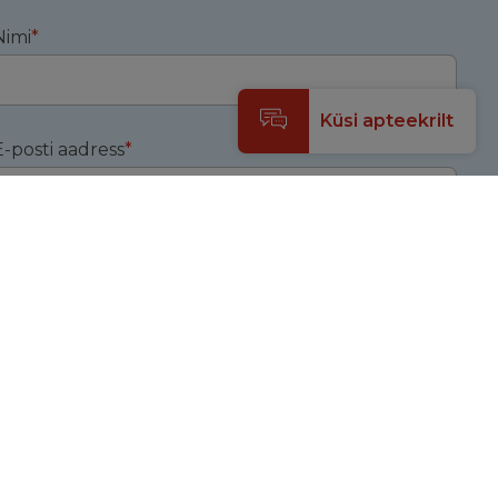
Nimi
*
Küsi apteekrilt
E-posti aadress
*
irjuta siia
*
Saada