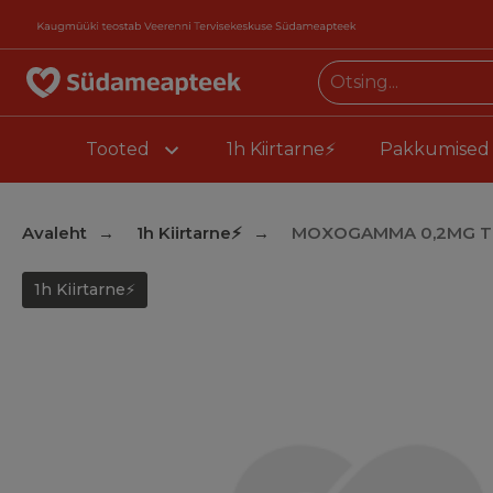
Tooted
1h Kiirtarne⚡
Pakkumised
Avaleht
1h Kiirtarne⚡
MOXOGAMMA 0,2MG TB
1h Kiirtarne⚡