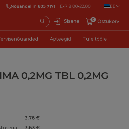
Nõuandeliin 605 7171
E-P 8.00-22.00
EE
0
Sisene
Ostukorv
Tervisenõuanded
Apteegid
Tule tööle
A 0,2MG TBL 0,2MG
3.76 €
stusega
3.63 €