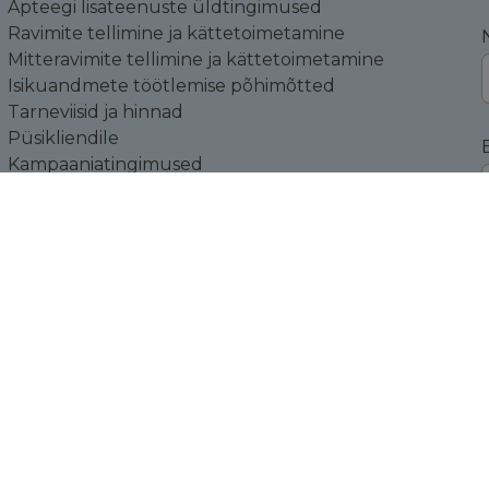
Apteegi lisateenuste üldtingimused
Ravimite tellimine ja kättetoimetamine
Mitteravimite tellimine ja kättetoimetamine
Isikuandmete töötlemise põhimõtted
Tarneviisid ja hinnad
Püsikliendile
Kampaaniatingimused
Küpsiste sätted
Toodete tagastamine
K
ÜLDAPTEEGI NIMI JA TEGUTSEMISKOHA
AADRESS
Veerenni Tervisekeskuse Südameapteek
Veerenni 53a, Tallinn, 10138, Harjumaa
Tegevusloa omaja: Veerenni Apteek OÜ
Reg.Nr.: 14767320
KMKR: EE102183414