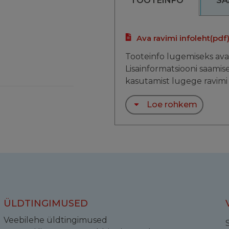
TOOTEINFO
SA
Ava ravimi infoleht
(pdf
Tooteinfo lugemiseks ava
Lisainformatsiooni saamis
kasutamist lugege ravimi 
Loe rohkem
ÜLDTINGIMUSED
Veebilehe üldtingimused