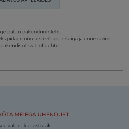
ADAVUS APTEEKIDES
)
ge palun pakendi infoleht.
eks pidage nõu arsti või apteekriga ja enne ravimi
pakendis olevat infolehte.
VÕTA MEIEGA ÜHENDUST
See väli on kohustuslik.