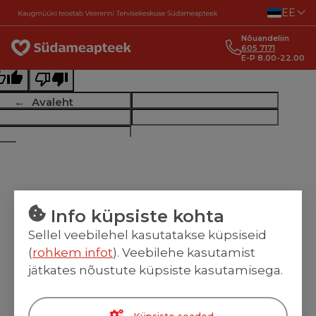
Liigu sisu juurde
EE
ginal text
Nõuandeliin
e this translation
605 7171
E-P 8.00-22.00
r feedback will be used to help improve Google Translate
Avaleht
Info küpsiste kohta
Sellel veebilehel kasutatakse küpsiseid
(
rohkem infot
). Veebilehe kasutamist
jätkates nõustute küpsiste kasutamisega.
Küpsiste seaded