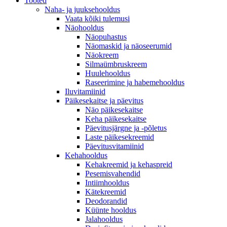
Tooted
Naha- ja juuksehooldus
Vaata kõiki tulemusi
Näohooldus
Näopuhastus
Näomaskid ja näoseerumid
Näokreem
Silmaümbruskreem
Huulehooldus
Raseerimine ja habemehooldus
Iluvitamiinid
Päikesekaitse ja päevitus
Näo päikesekaitse
Keha päikesekaitse
Päevitusjärgne ja -põletus
Laste päikesekreemid
Päevitusvitamiinid
Kehahooldus
Kehakreemid ja kehaspreid
Pesemisvahendid
Intiimhooldus
Kätekreemid
Deodorandid
Küünte hooldus
Jalahooldus