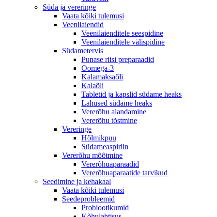
Süda ja vereringe
Vaata kõiki tulemusi
Veenilaiendid
Veenilaienditele seespidine
Veenilaienditele välispidine
Südametervis
Punase riisi preparaadid
Oomega-3
Kalamaksaõli
Kalaõli
Tabletid ja kapslid südame heaks
Lahused südame heaks
Vererõhu alandamine
Vererõhu tõstmine
Vereringe
Hõlmikpuu
Südameaspiriin
Vererõhu mõõtmine
Vererõhuaparaadid
Vererõhuaparaatide tarvikud
Seedimine ja kehakaal
Vaata kõiki tulemusi
Seedeprobleemid
Probiootikumid
Kõhulahtisus