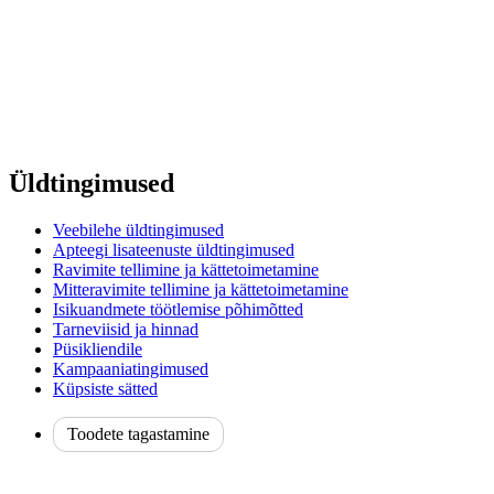
Üldtingimused
Veebilehe üldtingimused
Apteegi lisateenuste üldtingimused
Ravimite tellimine ja kättetoimetamine
Mitteravimite tellimine ja kättetoimetamine
Isikuandmete töötlemise põhimõtted
Tarneviisid ja hinnad
Püsikliendile
Kampaaniatingimused
Küpsiste sätted
Toodete tagastamine