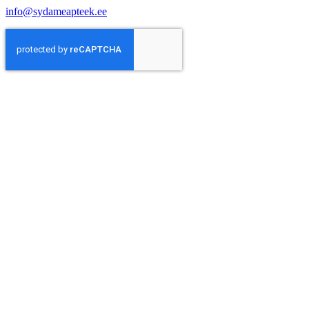
info@sydameapteek.ee