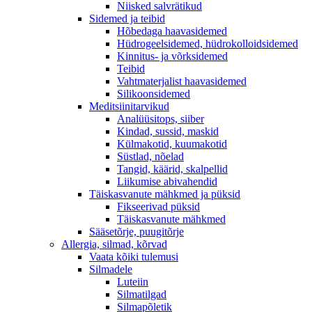
Niisked salvrätikud
Sidemed ja teibid
Hõbedaga haavasidemed
Hüdrogeelsidemed, hüdrokolloidsidemed
Kinnitus- ja võrksidemed
Teibid
Vahtmaterjalist haavasidemed
Silikoonsidemed
Meditsiinitarvikud
Analüüsitops, siiber
Kindad, sussid, maskid
Külmakotid, kuumakotid
Süstlad, nõelad
Tangid, käärid, skalpellid
Liikumise abivahendid
Täiskasvanute mähkmed ja püksid
Fikseerivad püksid
Täiskasvanute mähkmed
Sääsetõrje, puugitõrje
Allergia, silmad, kõrvad
Vaata kõiki tulemusi
Silmadele
Luteiin
Silmatilgad
Silmapõletik