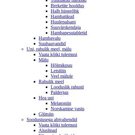
Tundlikud hambad
Breketite hooldus
Halb hingeõhk
Hambatikud
Huulepalsam
Suuvärskendaja
Hambapesutabletid
Hambavalu
Suuhaavandid
Uni, rahulik meel, mälu
Vaata kõiki tulemusi
Mälu
Hõlmikpuu
Letsitiin
Veel mälule
Rahulik meel
Looduslik rahusti
Palderjan
Hea uni
Melatoniin
Norskamise vastu
Glütsiin
Soodustusega abivahendid
Vaata kõiki tulemusi
Aluslinad