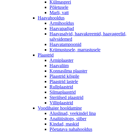
Külmasprei
Põletusele
Marli, vatt
Haavahooldus
Armihooldus
Haavapadjad
Haavasalvid, haavakreemid, haavageelid,
salvsidemed
Haavatampoonid
Kriimustusele, marrastusele
Plaastrid
Armiplaaster
Haavaliim
Konnasilma plaaster
Plaastrid kõigile
Plaastrid lastele
Rullplaastrid
Silmaplaastrid
Steriilsed plaastrid
Villiplaastrid
Voodihaige hooldamine
Aluslinad, veekindel lina
Analüüsitops, siiber
Kindad, maskid
Põetatava nahahooldus