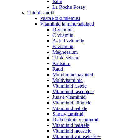
Isdin
La Roche-Posay
Toidulisandid
Vaata kõiki tulemusi
Vitamiinid ja mineraalained
D-vitamiin
C-vitamiin
A- ja E-vitamiin
B-vitamiin
Magneesium
Tsink, seleen
Kaltsium
Raud
Muud mineraalained
Multivitamiinid
Vitamiinid lastele
Vitamiinid rasedatele
Juuste vitamiinid
Vitamiinid küüntele
Vitamiinid nahale
Silmavitamiinid
Diabeetikute vitamiinid
Vitamiinid naistele
Vitamiinid meestele
Vitamiinid vanusele 50+