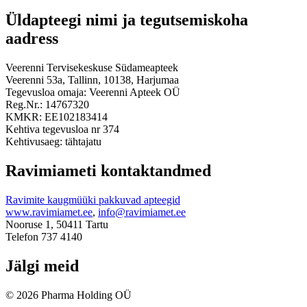
Üldapteegi nimi ja tegutsemiskoha
aadress
Veerenni Tervisekeskuse Südameapteek
Veerenni 53a, Tallinn, 10138, Harjumaa
Tegevusloa omaja: Veerenni Apteek OÜ
Reg.Nr.: 14767320
KMKR: EE102183414
Kehtiva tegevusloa nr 374
Kehtivusaeg: tähtajatu
Ravimiameti kontaktandmed
Ravimite kaugmüüki pakkuvad apteegid
www.ravimiamet.ee
,
info@ravimiamet.ee
Nooruse 1, 50411 Tartu
Telefon 737 4140
Jälgi meid
© 2026 Pharma Holding OÜ