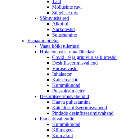
Täid
Molluskite ravi
Sügeliste ravi
Sõltuvushäired
Alkohol
Narkotestid
Suitsetamine
Esmaabi, põetus
Vaata kõiki tulemusi
Hoia ennast ja oma lähedasi
Covid-19 ja gripiviiruse kiirtestid
Desinfitseerimisvahend
Viiruse vastu
Inhalaator
Kaitsemaskid
Kummikindad
Pulssoksümeeter
Desinfitseerimisvahendid
Haava puhastamine
Käte desinfitseerimisvahend
Pindade desinfitseerimisvahend
Esmaabivahendid
Kummikindad
Külmageel
Külmakott