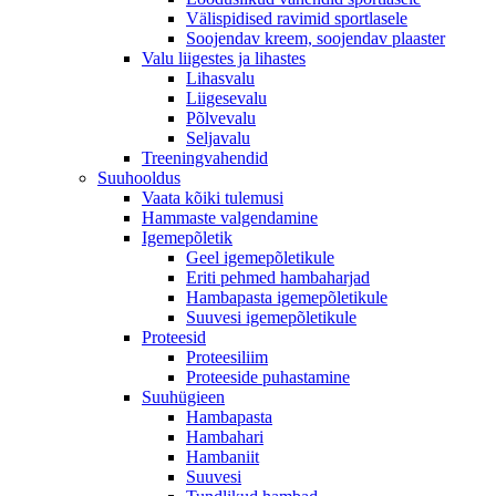
Välispidised ravimid sportlasele
Soojendav kreem, soojendav plaaster
Valu liigestes ja lihastes
Lihasvalu
Liigesevalu
Põlvevalu
Seljavalu
Treeningvahendid
Suuhooldus
Vaata kõiki tulemusi
Hammaste valgendamine
Igemepõletik
Geel igemepõletikule
Eriti pehmed hambaharjad
Hambapasta igemepõletikule
Suuvesi igemepõletikule
Proteesid
Proteesiliim
Proteeside puhastamine
Suuhügieen
Hambapasta
Hambahari
Hambaniit
Suuvesi