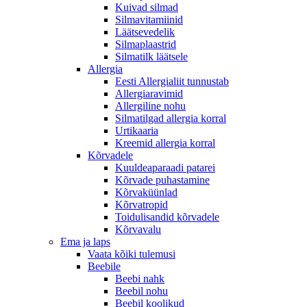
Kuivad silmad
Silmavitamiinid
Läätsevedelik
Silmaplaastrid
Silmatilk läätsele
Allergia
Eesti Allergialiit tunnustab
Allergiaravimid
Allergiline nohu
Silmatilgad allergia korral
Urtikaaria
Kreemid allergia korral
Kõrvadele
Kuuldeaparaadi patarei
Kõrvade puhastamine
Kõrvaküünlad
Kõrvatropid
Toidulisandid kõrvadele
Kõrvavalu
Ema ja laps
Vaata kõiki tulemusi
Beebile
Beebi nahk
Beebil nohu
Beebil koolikud