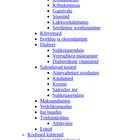
Kõhukinnisus
Gaasivalu
Spasmid
Laktoositalumatus
Seedimise soodustamine
Kõrvetised
Iiveldus ja oksendamine
Diabeet
Suhkruasendaja
Veresuhkru määramine
Diabeetikute vitamiinid
Salendavad tooted
Ainevahetust soodustav
Kiudained
Kroom
Salendav tee
Suhkruasendaja
Maksapuhastus
Vedelikupuudus
Isu puudus
Toidumürgitus
Aktiivsüsi
Eritoit
Kodused kiirtestid