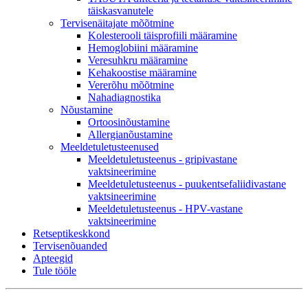
täiskasvanutele
Tervisenäitajate mõõtmine
Kolesterooli täisprofiili määramine
Hemoglobiini määramine
Veresuhkru määramine
Kehakoostise määramine
Vererõhu mõõtmine
Nahadiagnostika
Nõustamine
Ortoosinõustamine
Allergianõustamine
Meeldetuletusteenused
Meeldetuletusteenus - gripivastane
vaktsineerimine
Meeldetuletusteenus - puukentsefaliidivastane
vaktsineerimine
Meeldetuletusteenus - HPV-vastane
vaktsineerimine
Retseptikeskkond
Tervisenõuanded
Apteegid
Tule tööle