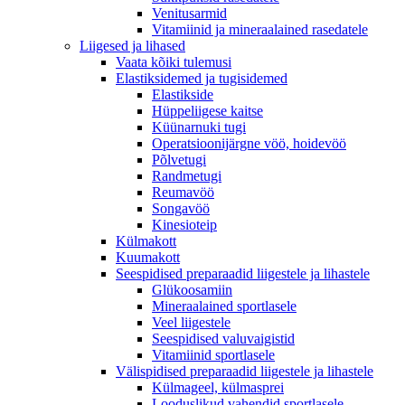
Venitusarmid
Vitamiinid ja mineraalained rasedatele
Liigesed ja lihased
Vaata kõiki tulemusi
Elastiksidemed ja tugisidemed
Elastikside
Hüppeliigese kaitse
Küünarnuki tugi
Operatsioonijärgne vöö, hoidevöö
Põlvetugi
Randmetugi
Reumavöö
Songavöö
Kinesioteip
Külmakott
Kuumakott
Seespidised preparaadid liigestele ja lihastele
Glükoosamiin
Mineraalained sportlasele
Veel liigestele
Seespidised valuvaigistid
Vitamiinid sportlasele
Välispidised preparaadid liigestele ja lihastele
Külmageel, külmasprei
Looduslikud vahendid sportlasele