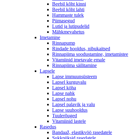
Beebil kõht kinni
Beebil kõht lahti
Hammaste tulek
Piimasegud
Lutid ja lutipudelid
Mähkmevahetus
Imetamine
Rinnapump
Rindade hooldus, nibukaitsed
Rinnapiima soodustamine, imetamistee
Vitamiinid imetavale emale
Rinnapiima säilitamine
Lapsele
Lapse immuunsüsteem
Lapsel kurguvalu
Lapsel köha
Lapse nahk
Lapsel nohu
Lapsel palavik ja valu
Lapse suuhooldus
Tuulerõuged
Vitamiinid lastele
Rasedus
Bandaaž, elastikvöö rasedatele
Sukkpüksid rasedatele