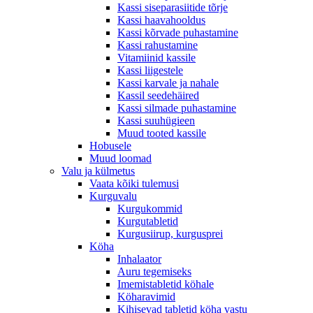
Kassi siseparasiitide tõrje
Kassi haavahooldus
Kassi kõrvade puhastamine
Kassi rahustamine
Vitamiinid kassile
Kassi liigestele
Kassi karvale ja nahale
Kassil seedehäired
Kassi silmade puhastamine
Kassi suuhügieen
Muud tooted kassile
Hobusele
Muud loomad
Valu ja külmetus
Vaata kõiki tulemusi
Kurguvalu
Kurgukommid
Kurgutabletid
Kurgusiirup, kurgusprei
Köha
Inhalaator
Auru tegemiseks
Imemistabletid köhale
Köharavimid
Kihisevad tabletid köha vastu