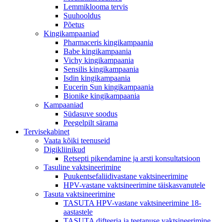
Lemmiklooma tervis
Suuhooldus
Põetus
Kingikampaaniad
Pharmaceris kingikampaania
Babe kingikampaania
Vichy kingikampaania
Sensilis kingikampaania
Isdin kingikampaania
Eucerin Sun kingikampaania
Bionike kingikampaania
Kampaaniad
Südasuve soodus
Peegelpilt särama
Tervisekabinet
Vaata kõiki teenuseid
Digikliinikud
Retsepti pikendamine ja arsti konsultatsioon
Tasuline vaktsineerimine
Puukentsefaliidivastane vaktsineerimine
HPV-vastane vaktsineerimine täiskasvanutele
Tasuta vaktsineerimine
TASUTA HPV-vastane vaktsineerimine 18-
aastastele
TASUTA difteeria ja teetanuse vaktsineerimine