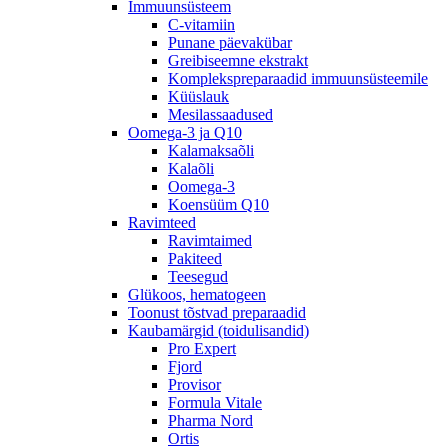
Immuunsüsteem
C-vitamiin
Punane päevakübar
Greibiseemne ekstrakt
Komplekspreparaadid immuunsüsteemile
Küüslauk
Mesilassaadused
Oomega-3 ja Q10
Kalamaksaõli
Kalaõli
Oomega-3
Koensüüm Q10
Ravimteed
Ravimtaimed
Pakiteed
Teesegud
Glükoos, hematogeen
Toonust tõstvad preparaadid
Kaubamärgid (toidulisandid)
Pro Expert
Fjord
Provisor
Formula Vitale
Pharma Nord
Ortis