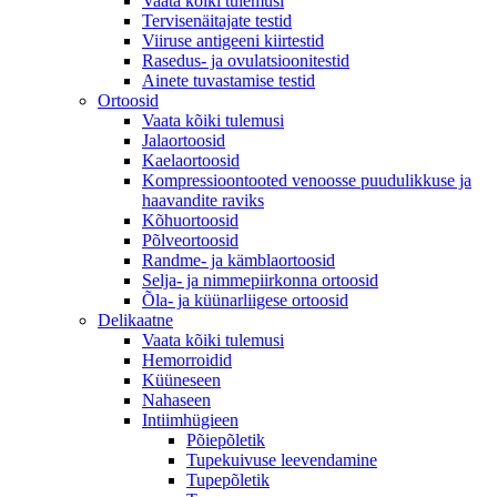
Vaata kõiki tulemusi
Tervisenäitajate testid
Viiruse antigeeni kiirtestid
Rasedus- ja ovulatsioonitestid
Ainete tuvastamise testid
Ortoosid
Vaata kõiki tulemusi
Jalaortoosid
Kaelaortoosid
Kompressioontooted venoosse puudulikkuse ja
haavandite raviks
Kõhuortoosid
Põlveortoosid
Randme- ja kämblaortoosid
Selja- ja nimmepiirkonna ortoosid
Õla- ja küünarliigese ortoosid
Delikaatne
Vaata kõiki tulemusi
Hemorroidid
Küüneseen
Nahaseen
Intiimhügieen
Põiepõletik
Tupekuivuse leevendamine
Tupepõletik