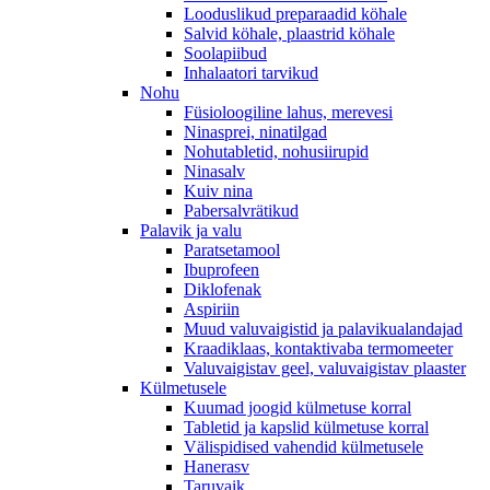
Looduslikud preparaadid köhale
Salvid köhale, plaastrid köhale
Soolapiibud
Inhalaatori tarvikud
Nohu
Füsioloogiline lahus, merevesi
Ninasprei, ninatilgad
Nohutabletid, nohusiirupid
Ninasalv
Kuiv nina
Pabersalvrätikud
Palavik ja valu
Paratsetamool
Ibuprofeen
Diklofenak
Aspiriin
Muud valuvaigistid ja palavikualandajad
Kraadiklaas, kontaktivaba termomeeter
Valuvaigistav geel, valuvaigistav plaaster
Külmetusele
Kuumad joogid külmetuse korral
Tabletid ja kapslid külmetuse korral
Välispidised vahendid külmetusele
Hanerasv
Taruvaik