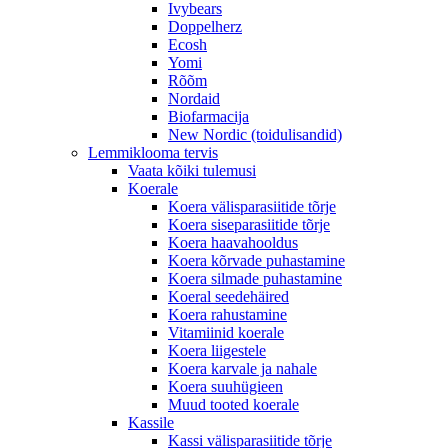
Ivybears
Doppelherz
Ecosh
Yomi
Rõõm
Nordaid
Biofarmacija
New Nordic (toidulisandid)
Lemmiklooma tervis
Vaata kõiki tulemusi
Koerale
Koera välisparasiitide tõrje
Koera siseparasiitide tõrje
Koera haavahooldus
Koera kõrvade puhastamine
Koera silmade puhastamine
Koeral seedehäired
Koera rahustamine
Vitamiinid koerale
Koera liigestele
Koera karvale ja nahale
Koera suuhügieen
Muud tooted koerale
Kassile
Kassi välisparasiitide tõrje