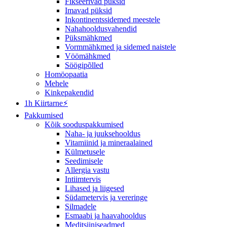
Fikseerivad püksid
Imavad püksid
Inkontinentssidemed meestele
Nahahooldusvahendid
Püksmähkmed
Vormmähkmed ja sidemed naistele
Vöömähkmed
Söögipõlled
Homöopaatia
Mehele
Kinkepakendid
1h Kiirtarne⚡
Pakkumised
Kõik sooduspakkumised
Naha- ja juuksehooldus
Vitamiinid ja mineraalained
Külmetusele
Seedimisele
Allergia vastu
Intiimtervis
Lihased ja liigesed
Südametervis ja vereringe
Silmadele
Esmaabi ja haavahooldus
Meditsiiniseadmed