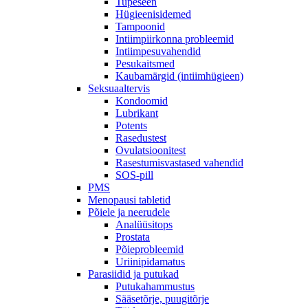
Tupeseen
Hügieenisidemed
Tampoonid
Intiimpiirkonna probleemid
Intiimpesuvahendid
Pesukaitsmed
Kaubamärgid (intiimhügieen)
Seksuaaltervis
Kondoomid
Lubrikant
Potents
Rasedustest
Ovulatsioonitest
Rasestumisvastased vahendid
SOS-pill
PMS
Menopausi tabletid
Põiele ja neerudele
Analüüsitops
Prostata
Põieprobleemid
Uriinipidamatus
Parasiidid ja putukad
Putukahammustus
Sääsetõrje, puugitõrje