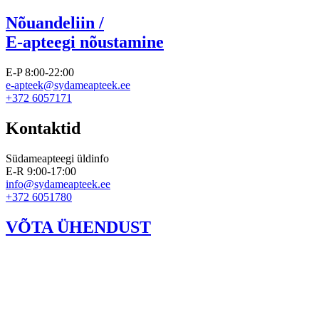
Nõuandeliin /
E-apteegi nõustamine
E-P 8:00-22:00
e-apteek@sydameapteek.ee
+372 6057171
Kontaktid
Südameapteegi üldinfo
E-R 9:00-17:00
info@sydameapteek.ee
+372 6051780
VÕTA ÜHENDUST