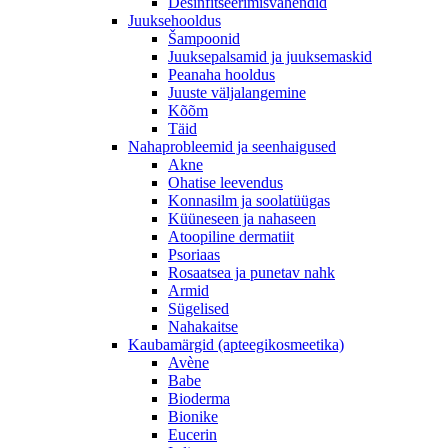
Desinfitseerimisvahendid
Juuksehooldus
Šampoonid
Juuksepalsamid ja juuksemaskid
Peanaha hooldus
Juuste väljalangemine
Kõõm
Täid
Nahaprobleemid ja seenhaigused
Akne
Ohatise leevendus
Konnasilm ja soolatüügas
Küüneseen ja nahaseen
Atoopiline dermatiit
Psoriaas
Rosaatsea ja punetav nahk
Armid
Sügelised
Nahakaitse
Kaubamärgid (apteegikosmeetika)
Avène
Babe
Bioderma
Bionike
Eucerin