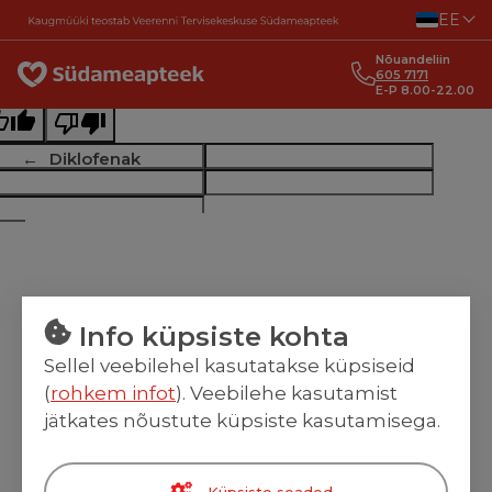
Liigu sisu juurde
EE
ginal text
Nõuandeliin
e this translation
605 7171
E-P 8.00-22.00
r feedback will be used to help improve Google Translate
Diklofenak
Info küpsiste kohta
Sellel veebilehel kasutatakse küpsiseid
(
rohkem infot
). Veebilehe kasutamist
jätkates nõustute küpsiste kasutamisega.
Küpsiste seaded