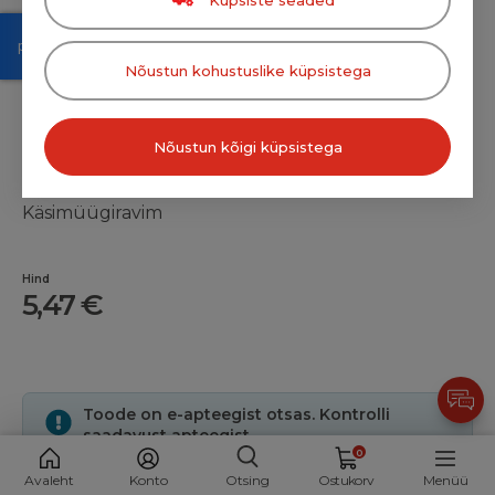
Nõustun kohustuslike küpsistega
OLFEN GEEL 1% 50G
Nõustun kõigi küpsistega
Käsimüügiravim
Hind
5,47 €
Toode on e-apteegist otsas. Kontrolli
saadavust apteegist.
0
Avaleht
Konto
Otsing
Ostukorv
Menüü