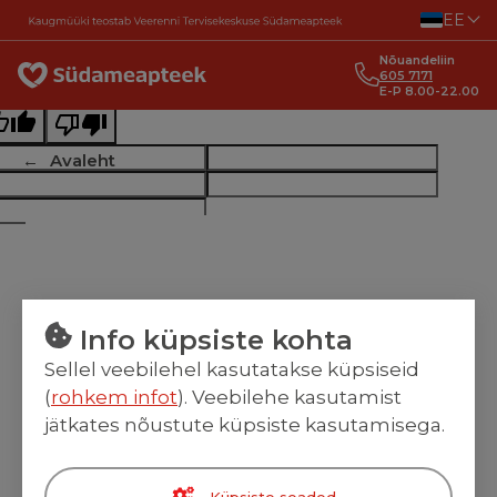
Liigu sisu juurde
EE
ginal text
Nõuandeliin
e this translation
605 7171
E-P 8.00-22.00
r feedback will be used to help improve Google Translate
Avaleht
Info küpsiste kohta
Sellel veebilehel kasutatakse küpsiseid
(
rohkem infot
). Veebilehe kasutamist
jätkates nõustute küpsiste kasutamisega.
Küpsiste seaded