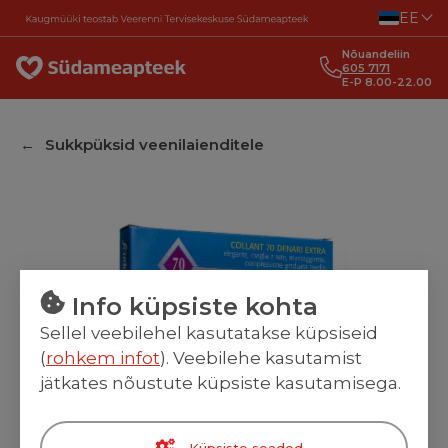
Liigu sisu juurde
EE
Nõuandeliin
605 7171
E-P 8.00-22.00
Sukkpüksid veenilaienditele
Info küpsiste kohta
Sellel veebilehel kasutatakse küpsiseid
(
rohkem infot
). Veebilehe kasutamist
jätkates nõustute küpsiste kasutamisega.
Küpsiste seaded