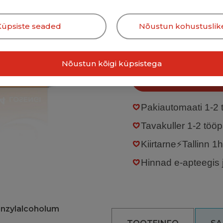
7,74 €
0,32 €/tk
Küpsiste seaded
Nõustun kohustuslik
Nõustun kõigi küpsistega
Lisa ostu
Pakiautomaati
1-2
Tavakuller
1-2 töö
Kiirtarne⚡Tallinn 1
Hinnad e-apteegis 
nzylalcoholum