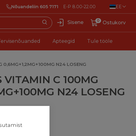
Nõuandeliin 605 7171
E-P 8.00-22.00
EE
0
Sisene
Ostukorv
Tervisenõuanded
Apteegid
Tule tööle
MG 0,6MG+1,2MG+100MG N24 LOSENG
 VITAMIN C 100MG
2MG+100MG N24 LOSENG
asutamist