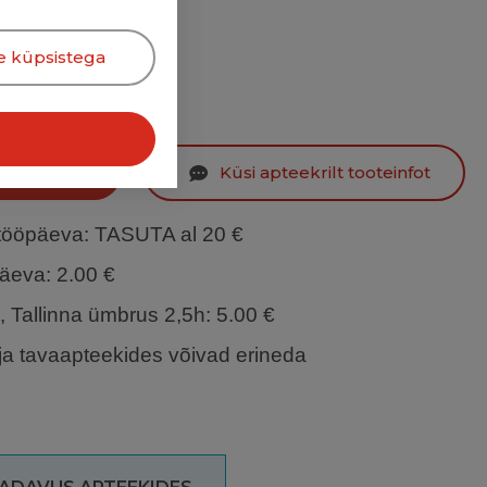
e küpsistega
korvi
Küsi apteekrilt tooteinfot
 tööpäeva
: TASUTA al 20 €
päeva
: 2.00 €
h, Tallinna ümbrus 2,5h: 5.00 €
ja tavaapteekides võivad erineda