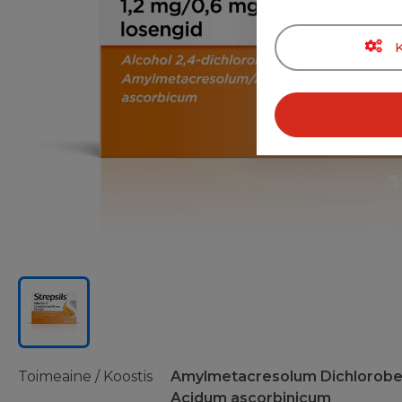
Toimeaine / Koostis
Amylmetacresolum Dichlorobe
Acidum ascorbinicum