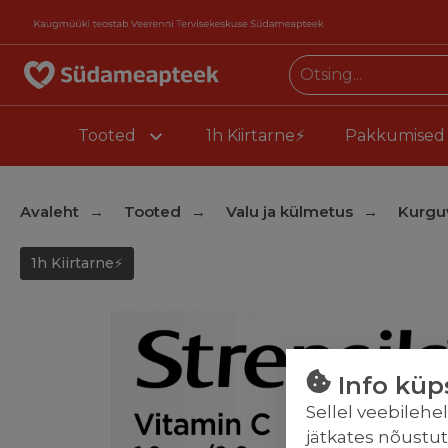
Tooted
1h Kiirtarne⚡
Pakkumised
Avaleht
Tooted
Valu ja külmetus
Kurgu
1h Kiirtarne⚡
Info küp
Sellel veebilehe
jätkates nõustu