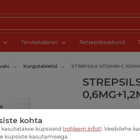
Liigu sisu juurde
Tervisekabinet
Retseptikeskkond
valu
Kurgutabletid
STREPSILS VITAMIN C 100
STREPSILS
0,6MG+1,
Käsimüügiravim
siste kohta
l kasutatakse küpsiseid (
rohkem infot
). Veebilehe k
Hind
te küpsiste kasutamisega.