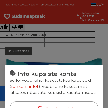
Liigu sisu juurde
EE
ginal text
Nõuandeliin
e this translation
605 7171
E-P 8.00-22.00
r feedback will be used to help improve Google Translate
Niisked salvrätikud
1h Kiirtarne⚡
Info küpsiste kohta
Sellel veebilehel kasutatakse küpsiseid
(
rohkem infot
). Veebilehe kasutamist
jätkates nõustute küpsiste kasutamisega.
Küpsiste seaded