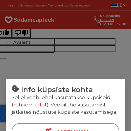
Liigu sisu juurde
EE
ginal text
Nõuandeliin
e this translation
605 7171
E-P 8.00-22.00
r feedback will be used to help improve Google Translate
Avaleht
Info küpsiste kohta
Sellel veebilehel kasutatakse küpsiseid
(
rohkem infot
). Veebilehe kasutamist
jätkates nõustute küpsiste kasutamisega.
Küpsiste seaded