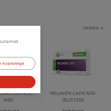
Järjesta
NG KAPSLID N30
RELAXEN CAPS N30
asutamist
(BLISTER)
e küpsistega
LONG KAPSLID
RELAXEN CAPS N30
N30
(BLISTER)
oidulisand
Toidulisand