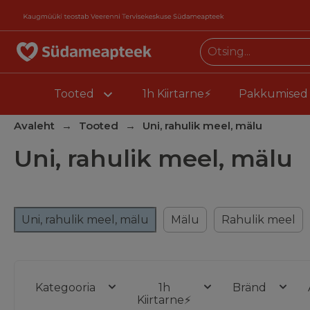
Tooted
1h Kiirtarne⚡
Pakkumised
Avaleht
Tooted
Uni, rahulik meel, mälu
Uni, rahulik meel, mälu
Uni, rahulik meel, mälu
Mälu
Rahulik meel
Kategooria
1h
Bränd
Kiirtarne⚡