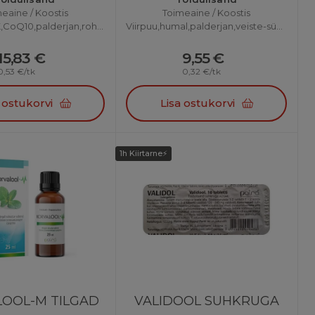
eaine / Koostis
Toimeaine / Koostis
Viirpuu,Mg,K,CoQ10,palderjan,roheline tee,küüslauk,vit E
Viirpuu,humal,palderjan,veiste-südamerohi jt
15,83 €
9,55 €
0,53 €/tk
0,32 €/tk
 ostukorvi
Lisa ostukorvi
OL-M TILGAD
VALIDOOL SUHKRUGA
1h Kiirtarne⚡
60MG N10
OOL-M TILGAD
VALIDOOL SUHKRUGA