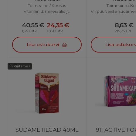
Toimeaine / Koostis
Toimeaine / Ko
Vitamiinid, mineraalid jt.
40,55 €
24,35 €
8,63 €
1,35 €/tk
0,81 €/tk
215,75 €/l
Lisa ostukorvi
Lisa ostukorv
SÜDAMETILGAD 40ML
911 ACTIVE FORM
1h Kiirtarne⚡
HERBAL
SÜDAMEKAPSLID
N30
SÜDAMETILGAD 40ML
911 ACTIVE F