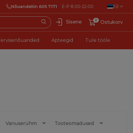
Nõuandeliin 605 7171
E-P 8.00-22.00
EE
0
Sisene
Ostukorv
Tervisenõuanded
Apteegid
Tule tööle
Vanuserühm
Tooteomadused
Hind