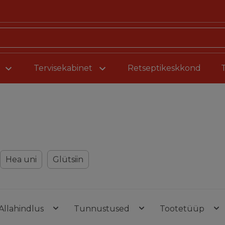
Liigu sisu juurde
Tervisekabinet
Retseptikeskkond
Hea uni
Glütsiin
Allahindlus
Tunnustused
Tootetüüp