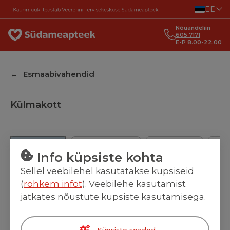
Liigu sisu juurde
EE
Nõuandeliin
605 7171
E-P 8.00-22.00
Esmaabivahendid
Külmakott
Külmakott
Kummikindad
Külmageel
Kül
Info küpsiste kohta
Sellel veebilehel kasutatakse küpsiseid
(
rohkem infot
). Veebilehe kasutamist
1h
Bränd
Hind
Toote
jätkates nõustute küpsiste kasutamisega.
Kiirtarne⚡
liik
Küpsiste seaded